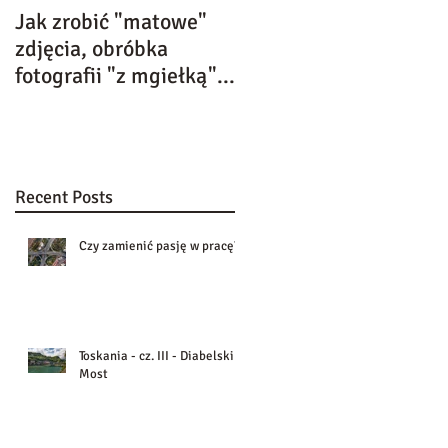
Jak zrobić "matowe"
Kolejne wyróżnienie w
zdjęcia, obróbka
VII edycji Uniwersytet
fotografii "z mgiełką"...
Akademii Fotografii
Dziecięcej
Recent Posts
Czy zamienić pasję w pracę?
Toskania - cz. III - Diabelski
Most