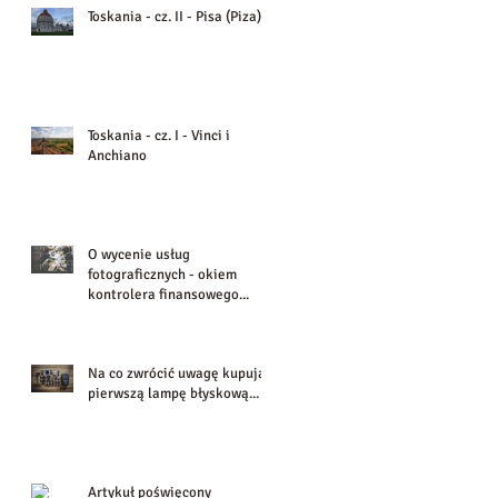
Toskania - cz. II - Pisa (Piza)
Toskania - cz. I - Vinci i
Anchiano
O wycenie usług
fotograficznych - okiem
kontrolera finansowego...
Na co zwrócić uwagę kupując
pierwszą lampę błyskową...
Artykuł poświęcony