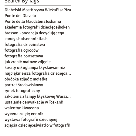
Search By Tags
Diabelski Most
Krzywa Wieża
Pisa
Piza
Ponte del Diavolo
Ponte della Maddalena
Toskania
akademia fotografii dziecięcej
bokeh
bresson koncepcja decydującego momentu
candy shots
cennik
flash
fotografia dzieciństwa
fotografia ogrodów
fotografia portretowa
jak zrobić matowe zdjęcie
koszty usług
lampa błyskowa
mróz
najpiękniejsza fotografia dziecięca w warszawie
obróbka zdjęć z mgiełką
portret środowiskowy
rynek fotograficzny
szkolenia z lampy błyskowej Warszawa
ustalanie cen
wakacje w Toskanii
walentynki
wycena
wycena zdjęć; cennik
wystawa fotografii dziecięcej
zdjęcia dziecięce
światło w fotografii