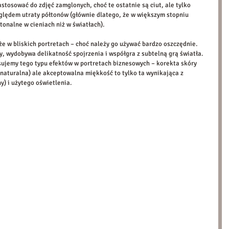
osować do zdjęć zamglonych, choć te ostatnie są ciut, ale tylko 
zględem utraty półtonów (głównie dlatego, że w większym stopniu 
tonalne w cieniach niż w światłach). 
że w bliskich portretach – choć należy go używać bardzo oszczędnie. 
, wydobywa delikatność spojrzenia i współgra z subtelną grą światła. 
sujemy tego typu efektów w portretach biznesowych – korekta skóry 
 naturalna) ale akceptowalna miękkość to tylko ta wynikająca z 
) i użytego oświetlenia. 