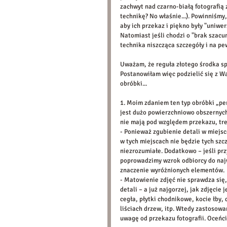
zachwyt nad czarno-białą fotografią 
technikę? No właśnie...). Powinniśmy,
aby ich przekaz i piękno były "uniwers
Natomiast jeśli chodzi o "brak szacun
technika niszcząca szczegóły i na pe
Uważam, że reguła złotego środka spr
Postanowiłam więc podzielić się z W
obróbki... 
1. Moim zdaniem ten typ obróbki „per
jest dużo powierzchniowo obszernych,
nie mają pod względem przekazu, tre
- Ponieważ zgubienie detali w miejsca
w tych miejscach nie będzie tych szc
niezrozumiałe. Dodatkowo – jeśli prz
poprowadzimy wzrok odbiorcy do najw
znaczenie wyróżnionych elementów. 
- Matowienie zdjęć nie sprawdza się
detali – a już najgorzej, jak zdjęcie
cegła, płytki chodnikowe, kocie łby,
liściach drzew, itp. Wtedy zastosowa
uwagę od przekazu fotografii. Oceńcie