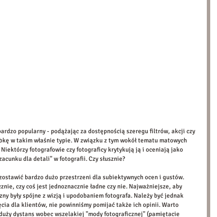
bardzo popularny - podążając za dostępnością szeregu filtrów, akcji czy 
bkę w takim właśnie typie. W związku z tym wokół tematu matowych 
 Niektórzy fotografowie czy fotograficy krytykują ją i oceniają jako 
acunku dla detali" w fotografii. Czy słusznie? 
zostawić bardzo dużo przestrzeni dla subiektywnych ocen i gustów. 
nie, czy coś jest jednoznacznie ładne czy nie. Najważniejsze, aby 
czny były spójne z wizją i upodobaniem fotografa. Należy być jednak 
ia dla klientów, nie powinniśmy pomijać także ich opinii. Warto 
duży dystans wobec wszelakiej "mody fotograficznej" (pamiętacie 