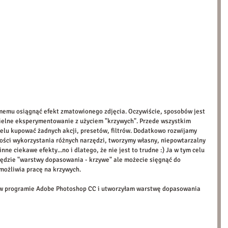
memu osiągnąć efekt zmatowionego zdjęcia. Oczywiście, sposobów jest 
lne eksperymentowanie z użyciem "krzywych". Przede wszystkim 
celu kupować żadnych akcji, presetów, filtrów. Dodatkowo rozwijamy 
ości wykorzystania różnych narzędzi, tworzymy własny, niepowtarzalny 
nne ciekawe efekty...no i dlatego, że nie jest to trudne :) Ja w tym celu 
ędzie "warstwy dopasowania - krzywe" ale możecie sięgnąć do 
ożliwia pracę na krzywych. 
 w programie Adobe Photoshop CC i utworzyłam warstwę dopasowania 