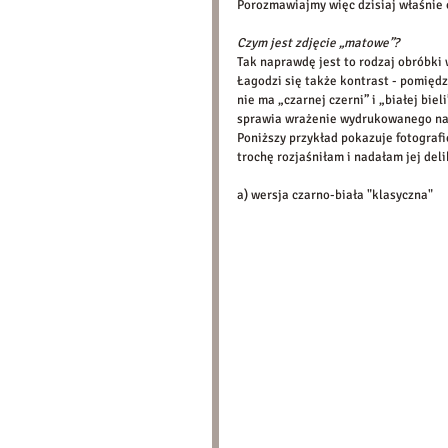
Porozmawiajmy więc dzisiaj właśnie o
Czym jest zdjęcie „matowe”?
Tak naprawdę jest to rodzaj obróbki w
Łagodzi się także kontrast - pomięd
nie ma „czarnej czerni” i „białej bie
sprawia wrażenie wydrukowanego na
Poniższy przykład pokazuje fotografię
trochę rozjaśniłam i nadałam jej deli
a) wersja czarno-biała "klasyczna" 