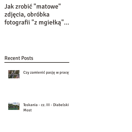
Jak zrobić "matowe"
Kolejne wyróżnienie w
zdjęcia, obróbka
VII edycji Uniwersytet
fotografii "z mgiełką"...
Akademii Fotografii
Dziecięcej
Recent Posts
Czy zamienić pasję w pracę?
Toskania - cz. III - Diabelski
Most