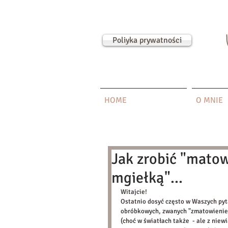
Poliyka prywatności
HOME
O MNIE
Jak zrobić "matow
mgiełką"...
Witajcie! 
Ostatnio dosyć często w Waszych pyta
obróbkowych, zwanych "zmatowieniem 
(choć w światłach także  - ale z niew