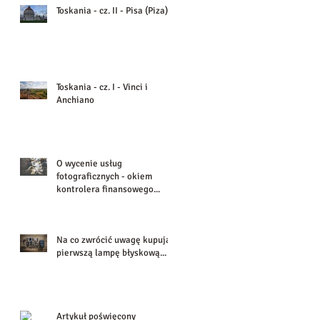
Toskania - cz. II - Pisa (Piza)
Toskania - cz. I - Vinci i
Anchiano
O wycenie usług
fotograficznych - okiem
kontrolera finansowego...
Na co zwrócić uwagę kupując
pierwszą lampę błyskową...
Artykuł poświęcony