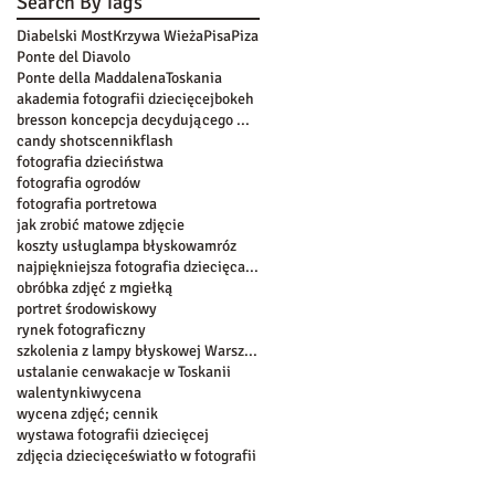
Search By Tags
Diabelski Most
Krzywa Wieża
Pisa
Piza
Ponte del Diavolo
Ponte della Maddalena
Toskania
akademia fotografii dziecięcej
bokeh
bresson koncepcja decydującego momentu
candy shots
cennik
flash
fotografia dzieciństwa
fotografia ogrodów
fotografia portretowa
jak zrobić matowe zdjęcie
koszty usług
lampa błyskowa
mróz
najpiękniejsza fotografia dziecięca w warszawie
obróbka zdjęć z mgiełką
portret środowiskowy
rynek fotograficzny
szkolenia z lampy błyskowej Warszawa
ustalanie cen
wakacje w Toskanii
walentynki
wycena
wycena zdjęć; cennik
wystawa fotografii dziecięcej
zdjęcia dziecięce
światło w fotografii