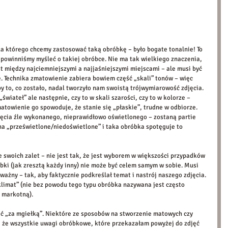
dla którego chcemy zastosować taką obróbkę – było bogate tonalnie! To 
 powinniśmy myśleć o takiej obróbce. Nie ma tak wielkiego znaczenia, 
t między najciemniejszymi a najjaśniejszymi miejscami – ale musi być 
. Technika zmatowienie zabiera bowiem część „skali” tonów – więc 
y to, co zostało, nadal tworzyło nam swoistą trójwymiarowość zdjęcia. 
„świateł” ale następnie, czy to w skali szarości, czy to w kolorze – 
atowienie go spowoduje, że stanie się „płaskie”, trudne w odbiorze. 
ęcia źle wykonanego, nieprawidłowo oświetlonego – zostaną partie 
na „prześwietlone/niedoświetlone” i taka obróbka spotęguje to 
le swoich zalet – nie jest tak, że jest wyborem w większości przypadków 
bki (jak zresztą każdy inny) nie może być celem samym w sobie. Musi 
ażny – tak, aby faktycznie podkreślał temat i nastrój naszego zdjęcia. 
 klimat” (nie bez powodu tego typu obróbka nazywana jest często 
, markotną). 
djęć „za mgiełką”. Niektóre ze sposobów na stworzenie matowych czy 
 że wszystkie uwagi obróbkowe, które przekazałam powyżej do zdjęć 