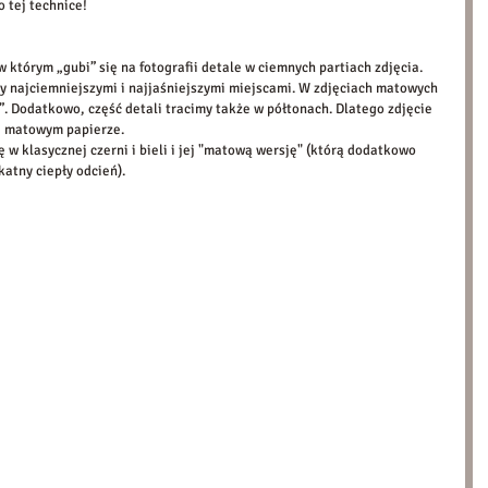
 tej technice!  
 którym „gubi” się na fotografii detale w ciemnych partiach zdjęcia. 
zy najciemniejszymi i najjaśniejszymi miejscami. W zdjęciach matowych 
li”. Dodatkowo, część detali tracimy także w półtonach. Dlatego zdjęcie 
 matowym papierze. 
 w klasycznej czerni i bieli i jej "matową wersję" (którą dodatkowo 
katny ciepły odcień). 