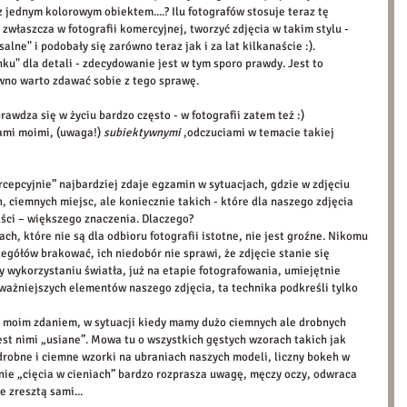
z jednym kolorowym obiektem....? Ilu fotografów stosuje teraz tę 
 zwłaszcza w fotografii komercyjnej, tworzyć zdjęcia w takim stylu - 
alne" i podobały się zarówno teraz jak i za lat kilkanaście :).  
ku" dla detali - zdecydowanie jest w tym sporo prawdy. Jest to 
wno warto zdawać sobie z tego sprawę.  
awdza się w życiu bardzo często - w fotografii zatem też :) 
ami moimi, (uwaga!) 
subiektywnymi
 ,odczuciami w temacie takiej 
cepcyjnie” najbardziej zdaje egzamin w sytuacjach, gdzie w zdjęciu 
 ciemnych miejsc, ale koniecznie takich - które dla naszego zdjęcia 
ści – większego znaczenia. Dlaczego? 
ch, które nie są dla odbioru fotografii istotne, nie jest groźne. Nikomu 
zegółów brakować, ich niedobór nie sprawi, że zdjęcie stanie się 
y wykorzystaniu światła, już na etapie fotografowania, umiejętnie 
ażniejszych elementów naszego zdjęcia, ta technika podkreśli tylko 
, moim zdaniem, w sytuacji kiedy mamy dużo ciemnych ale drobnych 
 jest nimi „usiane”. Mowa tu o wszystkich gęstych wzorach takich jak 
 drobne i ciemne wzorki na ubraniach naszych modeli, liczny bokeh w 
nie „cięcia w cieniach” bardzo rozprasza uwagę, męczy oczy, odwraca 
 zresztą sami...  