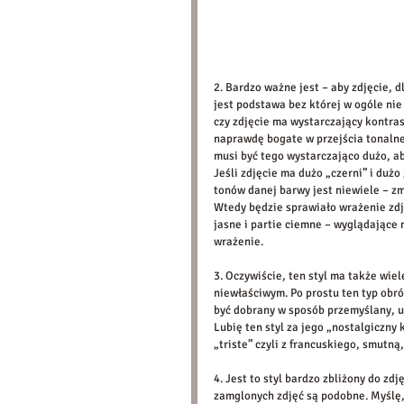
2. Bardzo ważne jest – aby zdjęcie, 
jest podstawa bez której w ogóle nie
czy zdjęcie ma wystarczający kontras
naprawdę bogate w przejścia tonalne
musi być tego wystarczająco dużo, ab
Jeśli zdjęcie ma dużo „czerni” i dużo 
tonów danej barwy jest niewiele – zm
Wtedy będzie sprawiało wrażenie zdj
jasne i partie ciemne – wyglądające 
wrażenie. 
3. Oczywiście, ten styl ma także wie
niewłaściwym. Po prostu ten typ obró
być dobrany w sposób przemyślany, uw
Lubię ten styl za jego „nostalgiczny
„triste” czyli z francuskiego, smutną
4. Jest to styl bardzo zbliżony do z
zamglonych zdjęć są podobne. Myślę,