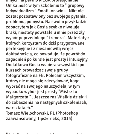
innych na pewno MEGA profesjonalne.
Unikalność w tym szkoleniu to " grupowy
indywidualizm " Emotikon wink . Nikt nie
został pozostawiony bez swojego pytania,
problemu, pomysłu. Na swoim przykładzie
zobaczyłem jak Gosia szybko niweluje
braki, niestety powstałe u mnie przez zły
wybór poprzedniego " trenera". Materiały z
których korzystam do dziś przygotowane
perfekcyjnie i z niesamowitą wręcz
dokładnością, co powoduje, że powrót do
zagadnień po kursie jest prosty i intuicyjny.
Dodatkowo Gosia wspiera wszystkich po
kursach prowadząc swoje grupy
fotograficzne na FB. Polecam wszystkim,
którzy nie mogą się zdecydować, kogo
wybrać na swojego nauczyciela, w tym
wypadku wybór jest prosty "Mistrz to
Małgorzata " . Jeszcze raz Wielkie dzięki i
do zobaczenia na następnych szkoleniach,
warsztatach."
Tomasz Wielochowski, PL (Photoshop
zaawansowany, Tips&Tricks, 2015)