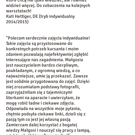
które chcą nie tylko wiedzieć, ale również
widzieć więcej. Do zobaczenia na kolejnych
warsztatach!
Kati Hettiger, DE (tryb indywidualny
2014/2015)
"Polecam serdecznie zajęcia indywidualne!
Takie zajęcia są przystosowane do
konkretnych potrzeb kursanta i moim
zdaniem pozwalają najefektywniej zgłębić
interesujące nas zagadnienia. Małgosia
jest nauczycielem bardzo cierpliwym,
poukładanym, z ogromną wiedzą, a co
najważniejsze, umie ją przekazać. Zawsze
jest solidnie przygotowana do zajęć. Dzięki
niej zrozumiałam podstawy fotografii,
zaprzyjaźniłam się z tajemniczymi
literkami na aparacie i uwierzyłam, że
mogę robić ładne i ciekawe zdjęcia.
Odpowiada na wszystkie moje pytania,
chętnie podsyła ciekawe linki, dzieli się z
pasją tym co jest jej własną pasją
Zamierzam dalej korzystać z bogatej
wiedzy Małgosi i nauczyć się pracy z lampą,