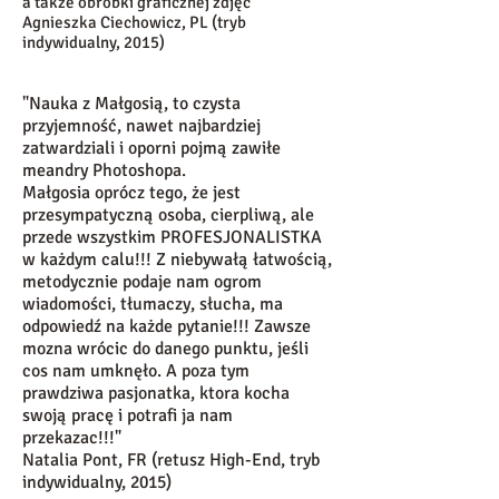
a także obróbki graficznej zdjęć"
Agnieszka Ciechowicz, PL (tryb
indywidualny, 2015)
"Nauka z Małgosią, to czysta
przyjemność, nawet najbardziej
zatwardziali i oporni pojmą zawiłe
meandry Photoshopa.
Małgosia oprócz tego, że jest
przesympatyczną osoba, cierpliwą, ale
przede wszystkim PROFESJONALISTKA
w każdym calu!!! Z niebywałą łatwością,
metodycznie podaje nam ogrom
wiadomości, tłumaczy, słucha, ma
odpowiedź na każde pytanie!!! Zawsze
mozna wrócic do danego punktu, jeśli
cos nam umknęło. A poza tym
prawdziwa pasjonatka, ktora kocha
swoją pracę i potrafi ja nam
przekazac!!!"
Natalia Pont, FR (retusz High-End, tryb
indywidualny, 2015)