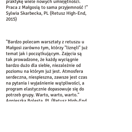
praktykę wiele nowych umiejętności.
Praca z Małgosią to sama przyjemność !"
Sylwia Skarbecka, PL (Retusz High-End,
2015)
"Bardzo polecam warsztaty z retuszu u
Małgosi zarówno tym, którzy "liznęli" już
temat jak i początkującym. Zajęcia są
tak prowadzone, że każdy wyciągnie
bardzo dużo dla siebie, niezależnie od
poziomu na którym już jest. Atmosfera
serdeczna, niespieszna, zawsze jest czas
na pytania i wyjaśnienie wątpliwości, a
program elastycznie dopasowuje się do
potrzeb grupy. Warto, warto, warto."
Agnieszka Bolesta, PL (Retusz High-End,
2014)
"Każdemu pasjonacie zarówno fotografii,
jak i technik obróbkowych, z całego