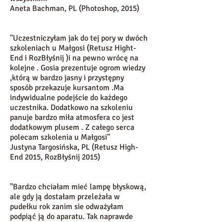
Aneta Bachman, PL (Photoshop, 2015)
''Uczestniczyłam jak do tej pory w dwóch
szkoleniach u Małgosi (Retusz Hight-
End i RozBłyśnij )i na pewno wrócę na
kolejne . Gosia prezentuje ogrom wiedzy
,którą w bardzo jasny i przystępny
sposób przekazuje kursantom .Ma
indywidualne podejście do każdego
uczestnika. Dodatkowo na szkoleniu
panuje bardzo miła atmosfera co jest
dodatkowym plusem . Z całego serca
polecam szkolenia u Małgosi"
Justyna Targosińska, PL (Retusz High-
End 2015, RozBłyśnij 2015)
"Bardzo chciałam mieć lampę błyskową,
ale gdy ją dostałam przeleżała w
pudełku rok zanim sie odważyłam
podpiąć ją do aparatu. Tak naprawde