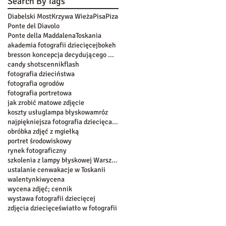
Search By Tags
Diabelski Most
Krzywa Wieża
Pisa
Piza
Ponte del Diavolo
Ponte della Maddalena
Toskania
akademia fotografii dziecięcej
bokeh
bresson koncepcja decydującego momentu
candy shots
cennik
flash
fotografia dzieciństwa
fotografia ogrodów
fotografia portretowa
jak zrobić matowe zdjęcie
koszty usług
lampa błyskowa
mróz
najpiękniejsza fotografia dziecięca w warszawie
obróbka zdjęć z mgiełką
portret środowiskowy
rynek fotograficzny
szkolenia z lampy błyskowej Warszawa
ustalanie cen
wakacje w Toskanii
walentynki
wycena
wycena zdjęć; cennik
wystawa fotografii dziecięcej
zdjęcia dziecięce
światło w fotografii