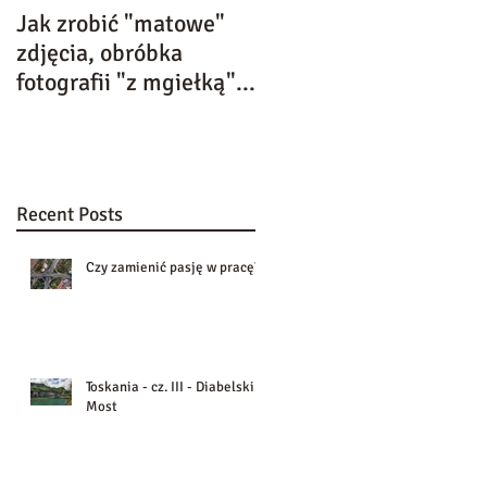
Jak zrobić "matowe"
Kolejne wyróżnienie w
zdjęcia, obróbka
VII edycji Uniwersytet
fotografii "z mgiełką"...
Akademii Fotografii
Dziecięcej
Recent Posts
Czy zamienić pasję w pracę?
Toskania - cz. III - Diabelski
Most