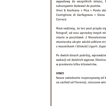
wypadową do wszystkich miejsc, k
sukcesywnie dodawać do postów.
Vinci & Anchiano > Pisa > Ponte de
Castiglione di Garfagnana > Siena 
Carrara
Mam nadzieję, że ten post przyda si
fotograf, od razu uprzedzę innych mił
znacie w pocztówek :) Niezalesione 
miasteczka ukryte wśród całkiem stro
z muszelkami i bliskość Ligurii. Zupe
Po dwóch dniach podróży, wprawdzie 
wakacji od dalekich wypraw. Okolica 
w promieniu kilku kilometrów.
VINCI 
Nasze zwiedzanie rozpoczynamy od Vin
na zachód od Florencji, otoczone win