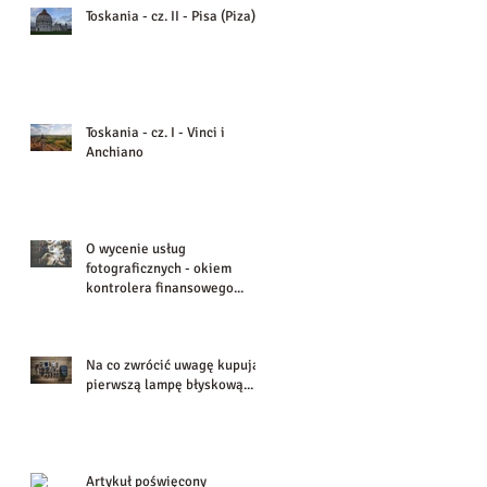
Toskania - cz. II - Pisa (Piza)
Toskania - cz. I - Vinci i
Anchiano
O wycenie usług
fotograficznych - okiem
kontrolera finansowego...
Na co zwrócić uwagę kupując
pierwszą lampę błyskową...
Artykuł poświęcony