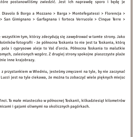
tóre postanowiliśmy zwiedzić. Jest ich naprawdę sporo i będę je 
l Diavolo & Borgo a Mozzano > Barga > Montefegatessi > Florencja > 
> San Gimignano > Garfagnana i forteca Verrucole > Cinque Terre > 
ę wszystkim tym, którzy zdecydują się zawędrować w tamte strony. Jako 
ośników fotografii - że północna Toskania to nie jest ta Toskania, którą 
pola i cyprysowe aleje to Val d'orcia. Północna Toskania to malutkie 
mych, zalesionych wzgórz. Z drugiej strony spokojne piaszczyste plaże 
łnie inne krajobrazy. 
z przystankiem w Wiedniu, jesteśmy zmęczeni na tyle, by nie zaczynać 
Lucci jest na tyle ciekawa, że można tu zobaczyć wiele pięknych miejsc 
ci. To małe miasteczko w północnej Toskanii, kilkadziesiąt kilometrów 
nicami i gajami oliwnymi na okolicznych pagórkach.