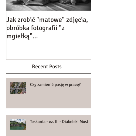
Jak zrobić "matowe" zdjęcia,
Kolejne wyróżni
obróbka fotografii "z
edycji Uniwers
mgiełką"...
Fotografii Dziec
Recent Posts
Czy zamienić pasję w pracę?
Toskania - cz. III - Diabelski Most