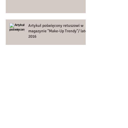
Artykuł poświęcony retuszowi w
magazynie "Make-Up Trendy"/ lato
2016
Filmik instruktażowy - kolaże w
Photoshop
Przestrzeń 8 bit vs 16 bit – i krótkie
video z małym testem…:)
Out of Focus - technika o
ogromnych pokładach emocji i